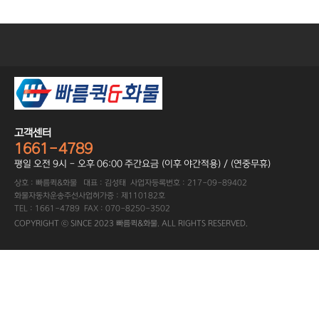
고객센터
1661-4789
평일 오전 9시 - 오후 06:00 주간요금 (이후 야간적용) / (연중무휴)
상호 : 빠름퀵&화물 대표 : 김성태 사업자등록번호 : 217-09-89402
화물자동차운송주선사업허가증 : 제110182호
TEL : 1661-4789 FAX : 070-8250-3502
COPYRIGHT ⓒ SINCE 2023 빠름퀵&화물. ALL RIGHTS RESERVED.