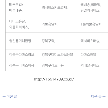
빠른픽업/
퀵배송,퀵배달,
퀵서비스카드결제,
빠른배송,
당일퀵서비스,
다마스용달,
라보용달퀵,
1톤화물용달퀵,
화물퀵서비스,
월신용거래환영
강북구퀵,
퀵서비스배송,
강북구다마스라보
강북구다마스라보용달
다마스배달
강북구다마스비용
강북구라보비용
퀵배달서비스
http://16614789.co.kr/
←
이전 글
다음 글
→