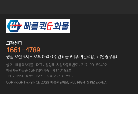
고객센터
1661-4789
평일 오전 9시 - 오후 06:00 주간요금 (이후 야간적용) / (연중무휴)
상호 : 빠름퀵&화물 대표 : 김성태 사업자등록번호 : 217-09-89402
화물자동차운송주선사업허가증 : 제110182호
TEL : 1661-4789 FAX : 070-8250-3502
COPYRIGHT ⓒ SINCE 2023 빠름퀵&화물. ALL RIGHTS RESERVED.