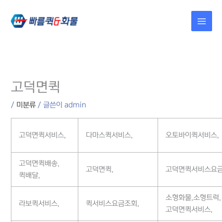
콘텐츠로
건너뛰기
고덕면퀵
/
미분류
/ 글쓴이
admin
고덕면퀵서비스,
다마스퀵서비스,
오토바이퀵서비스,
고덕면퀵배송,
고덕면퀵,
고덕면퀵서비스요금
퀵배달,
소형화물,소형트럭,
라보퀵서비스,
퀵서비스요금조회,
고덕면퀵서비스,