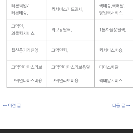
빠른픽업/
퀵배송,퀵배달,
퀵서비스카드결제,
빠른배송,
당일퀵서비스,
고덕면,
라보용달퀵,
1톤화물용달퀵,
화물퀵서비스,
월신용거래환영
고덕면퀵,
퀵서비스배송,
고덕면다마스라보
고덕면다마스라보용달
다마스배달
고덕면다마스비용
고덕면라보비용
퀵배달서비스
←
이전 글
다음 글
→