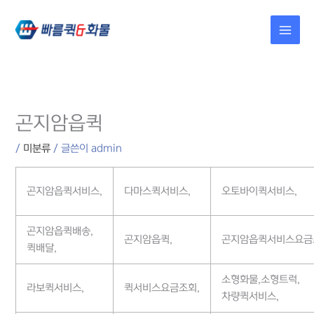
콘텐츠로
건너뛰기
곤지암읍퀵
/
미분류
/ 글쓴이
admin
곤지암읍퀵서비스,
다마스퀵서비스,
오토바이퀵서비스,
곤지암읍퀵배송,
곤지암읍퀵,
곤지암읍퀵서비스요금
퀵배달,
소형화물,소형트럭,
라보퀵서비스,
퀵서비스요금조회,
차량퀵서비스,