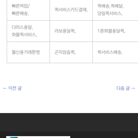
빠른픽업/
퀵배송,퀵배달,
퀵서비스카드결제,
빠른배송,
당일퀵서비스,
다마스용달,
라보용달퀵,
1톤화물용달퀵,
화물퀵서비스,
월신용거래환영
곤지암읍퀵,
퀵서비스배송,
←
이전 글
다음 글
→