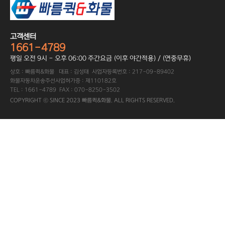
고객센터
1661-4789
평일 오전 9시 - 오후 06:00 주간요금 (이후 야간적용) / (연중무휴)
상호 : 빠름퀵&화물 대표 : 김성태 사업자등록번호 : 217-09-89402
화물자동차운송주선사업허가증 : 제110182호
TEL : 1661-4789 FAX : 070-8250-3502
COPYRIGHT ⓒ SINCE 2023 빠름퀵&화물. ALL RIGHTS RESERVED.