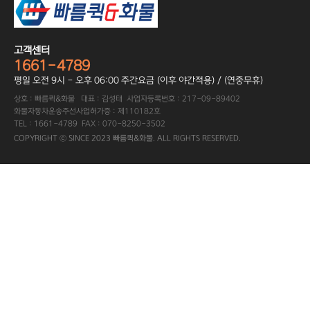
고객센터
1661-4789
평일 오전 9시 - 오후 06:00 주간요금 (이후 야간적용) / (연중무휴)
상호 : 빠름퀵&화물 대표 : 김성태 사업자등록번호 : 217-09-89402
화물자동차운송주선사업허가증 : 제110182호
TEL : 1661-4789 FAX : 070-8250-3502
COPYRIGHT ⓒ SINCE 2023 빠름퀵&화물. ALL RIGHTS RESERVED.