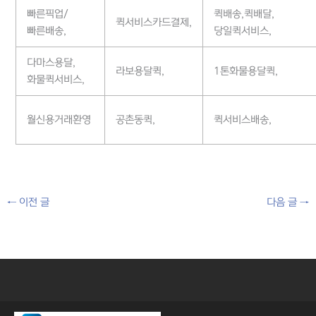
빠른픽업/
퀵배송,퀵배달,
퀵서비스카드결제,
빠른배송,
당일퀵서비스,
다마스용달,
라보용달퀵,
1톤화물용달퀵,
화물퀵서비스,
월신용거래환영
공촌동퀵,
퀵서비스배송,
←
이전 글
다음 글
→