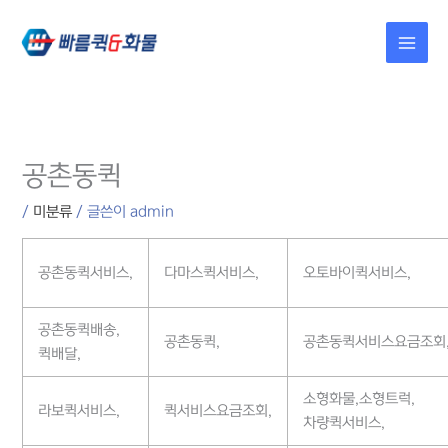
콘텐츠로
건너뛰기
공촌동퀵
/
미분류
/ 글쓴이
admin
공촌동퀵서비스,
다마스퀵서비스,
오토바이퀵서비스,
공촌동퀵배송,
공촌동퀵,
공촌동퀵서비스요금조회
퀵배달,
소형화물,소형트럭,
라보퀵서비스,
퀵서비스요금조회,
차량퀵서비스,