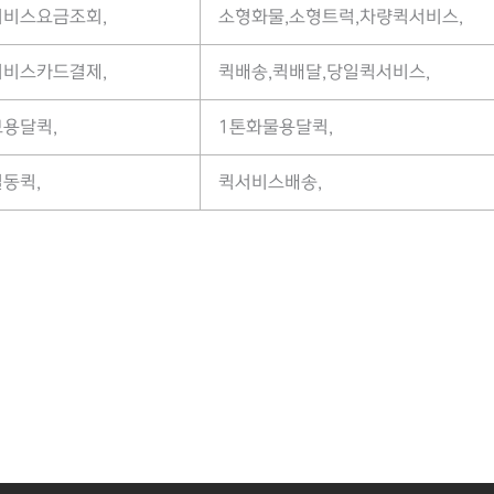
서비스요금조회,
소형화물,소형트럭,차량퀵서비스,
서비스카드결제,
퀵배송,퀵배달,당일퀵서비스,
용달퀵,
1톤화물용달퀵,
동퀵,
퀵서비스배송,