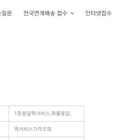
는질문
전국연계배송 접수
인터넷접수
1톤용달퀵서비스,화물용달,
퀵서비스가격조회