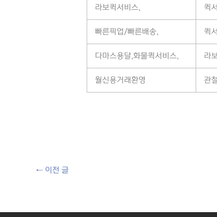
라보퀵서비스,
퀵
빠른픽업/빠른배송,
퀵
다마스용달,화물퀵서비스,
라보
월신용거래환영
관철
←
이전 글