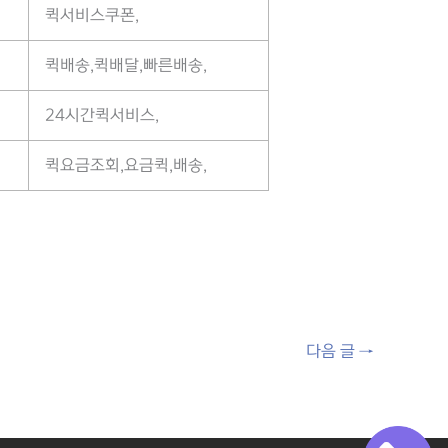
퀵서비스쿠폰,
퀵배송,퀵배달,빠른배송,
24시간퀵서비스,
퀵요금조회,요금퀵,배송,
다음 글
→