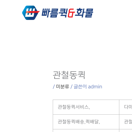
콘텐츠로
건너뛰기
관철동퀵
/
미분류
/ 글쓴이
admin
관철동퀵서비스,
다마
관철동퀵배송,퀵배달,
관철