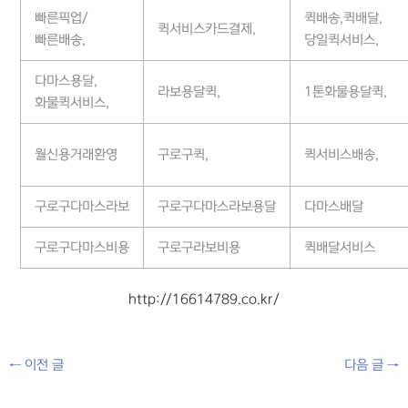
빠른픽업/
퀵배송,퀵배달,
퀵서비스카드결제,
빠른배송,
당일퀵서비스,
다마스용달,
라보용달퀵,
1톤화물용달퀵,
화물퀵서비스,
월신용거래환영
구로구퀵,
퀵서비스배송,
구로구다마스라보
구로구다마스라보용달
다마스배달
구로구다마스비용
구로구라보비용
퀵배달서비스
http://16614789.co.kr/
←
이전 글
다음 글
→