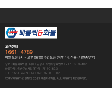
고객센터
1661-4789
평일 오전 9시 - 오후 06:00 주간요금 (이후 야간적용) / (연중무휴)
상호 : 빠름퀵&화물 대표 : 김성태 사업자등록번호 : 217-09-89402
화물자동차운송주선사업허가증 : 제110182호
TEL : 1661-4789 FAX : 070-8250-3502
COPYRIGHT ⓒ SINCE 2023 빠름퀵&화물. ALL RIGHTS RESERVED.