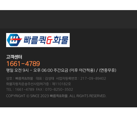
고객센터
1661-4789
평일 오전 9시 - 오후 06:00 주간요금 (이후 야간적용) / (연중무휴)
상호 : 빠름퀵&화물 대표 : 김성태 사업자등록번호 : 217-09-89402
화물자동차운송주선사업허가증 : 제110182호
TEL : 1661-4789 FAX : 070-8250-3502
COPYRIGHT ⓒ SINCE 2023 빠름퀵&화물. ALL RIGHTS RESERVED.