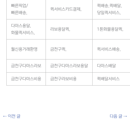
빠른픽업/
퀵배송,퀵배달,
퀵서비스카드결제,
빠른배송,
당일퀵서비스,
다마스용달,
라보용달퀵,
1톤화물용달퀵,
화물퀵서비스,
월신용거래환영
금천구퀵,
퀵서비스배송,
금천구다마스라보
금천구다마스라보용달
다마스배달
금천구다마스비용
금천구라보비용
퀵배달서비스
←
이전 글
다음 글
→