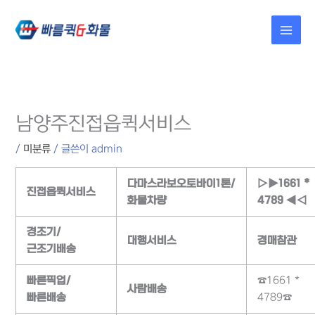
콘텐츠로
건너뛰기
남양주진접읍퀵서비스
/
미분류
/ 글쓴이
admin
다마스라보오토바이1톤/
▷▶1661 *
진접읍퀵서비스
화물차량
4789 ◀◁
경조기/
대행서비스
경매참관
근조기배송
빠른픽업/
☎1661 *
사람배송
빠른배송
4789☎