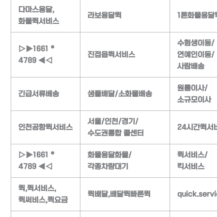
다마스용달,
라보용달퀵
1톤화물용달
화물퀵서비스
수험생이동/
▷▶1661 *
진접읍퀵서비스
연예인이동/
4789 ◀◁
사람배송
원룸이사/
긴급서류베송
샘플배달/소화물배송
소규모이사
서울/인천/경기/
인천공항퀵서비스
24시간퀵서
수도권통합 콜센터
▷▶1661 *
화물용달화물/
퀵서비스/
4789 ◀◁
각종차량대기
킥서비스
퀵,퀵서비스,
퀵배달,배달퀵빠른퀵
quick.serv
퀵써비스,퀵요금