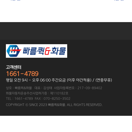
고객센터
1661-4789
평일 오전 9시 - 오후 06:00 주간요금 (이후 야간적용) / (연중무휴)
상호 : 빠름퀵&화물 대표 : 김성태 사업자등록번호 : 217-09-89402
화물자동차운송주선사업허가증 : 제110182호
TEL : 1661-4789 FAX : 070-8250-3502
COPYRIGHT ⓒ SINCE 2023 빠름퀵&화물. ALL RIGHTS RESERVED.