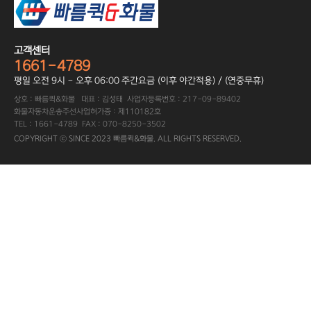
고객센터
1661-4789
평일 오전 9시 - 오후 06:00 주간요금 (이후 야간적용) / (연중무휴)
상호 : 빠름퀵&화물 대표 : 김성태 사업자등록번호 : 217-09-89402
화물자동차운송주선사업허가증 : 제110182호
TEL : 1661-4789 FAX : 070-8250-3502
COPYRIGHT ⓒ SINCE 2023 빠름퀵&화물. ALL RIGHTS RESERVED.