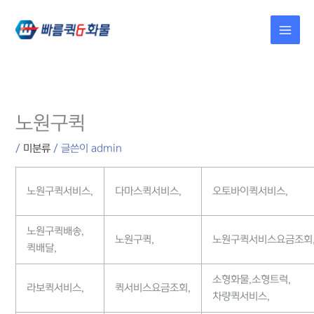
콘텐츠로
건너뛰기
노원구퀵
/
미분류
/ 글쓴이
admin
노원구퀵서비스,
다마스퀵서비스,
오토바이퀵서비스,
노원구퀵배송,
노원구퀵,
노원구퀵서비스요금조회
퀵배달,
소형화물,소형트럭,
라보퀵서비스,
퀵서비스요금조회,
차량퀵서비스,