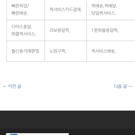
빠른픽업/
퀵배송,퀵배달,
퀵서비스카드결제,
빠른배송,
당일퀵서비스,
다마스용달,
라보용달퀵,
1톤화물용달퀵,
화물퀵서비스,
월신용거래환영
노원구퀵,
퀵서비스배송,
←
이전 글
다음 글
→