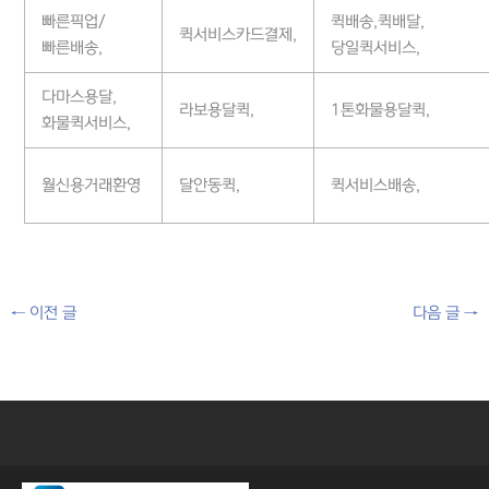
빠른픽업/
퀵배송,퀵배달,
퀵서비스카드결제,
빠른배송,
당일퀵서비스,
다마스용달,
라보용달퀵,
1톤화물용달퀵,
화물퀵서비스,
월신용거래환영
달안동퀵,
퀵서비스배송,
←
이전 글
다음 글
→