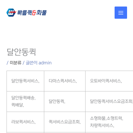
콘텐츠로
건너뛰기
달안동퀵
/
미분류
/ 글쓴이
admin
달안동퀵서비스,
다마스퀵서비스,
오토바이퀵서비스,
달안동퀵배송,
달안동퀵,
달안동퀵서비스요금조회
퀵배달,
소형화물,소형트럭,
라보퀵서비스,
퀵서비스요금조회,
차량퀵서비스,