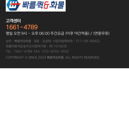
고객센터
1661-4789
평일 오전 9시 - 오후 06:00 주간요금 (이후 야간적용) / (연중무휴)
상호 : 빠름퀵&화물 대표 : 김성태 사업자등록번호 : 217-09-89402
화물자동차운송주선사업허가증 : 제110182호
TEL : 1661-4789 FAX : 070-8250-3502
COPYRIGHT ⓒ SINCE 2023 빠름퀵&화물. ALL RIGHTS RESERVED.