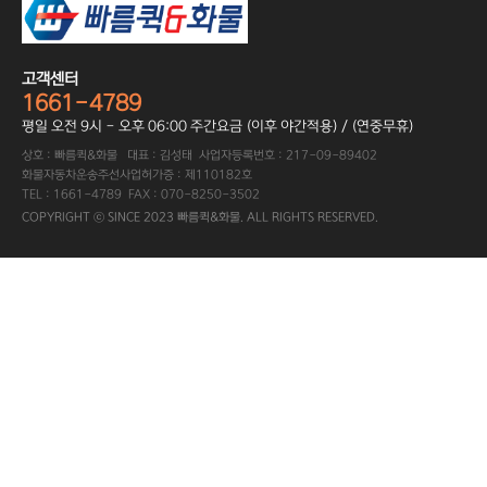
고객센터
1661-4789
평일 오전 9시 - 오후 06:00 주간요금 (이후 야간적용) / (연중무휴)
상호 : 빠름퀵&화물 대표 : 김성태 사업자등록번호 : 217-09-89402
화물자동차운송주선사업허가증 : 제110182호
TEL : 1661-4789 FAX : 070-8250-3502
COPYRIGHT ⓒ SINCE 2023 빠름퀵&화물. ALL RIGHTS RESERVED.