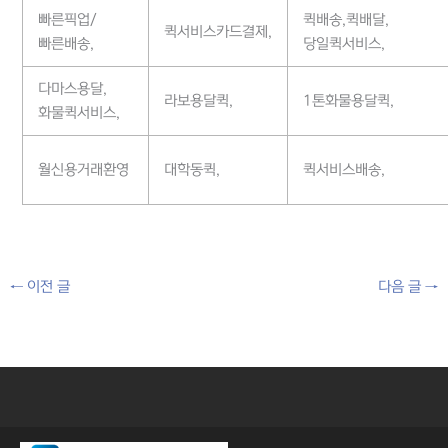
빠른픽업/
퀵배송,퀵배달,
퀵서비스카드결제,
빠른배송,
당일퀵서비스,
다마스용달,
라보용달퀵,
1톤화물용달퀵,
화물퀵서비스,
월신용거래환영
대학동퀵,
퀵서비스배송,
←
이전 글
다음 글
→