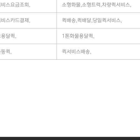
서비스요금조회,
소형화물,소형트럭,차량퀵서비스,
서비스카드결제,
퀵배송,퀵배달,당일퀵서비스,
용달퀵,
1톤화물용달퀵,
동퀵,
퀵서비스배송,