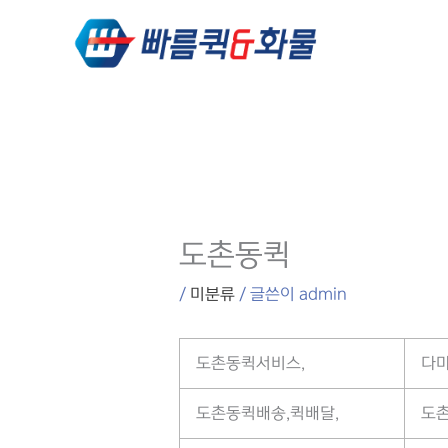
콘텐츠로
건너뛰기
도촌동퀵
/
미분류
/ 글쓴이
admin
도촌동퀵서비스,
다마
도촌동퀵배송,퀵배달,
도촌