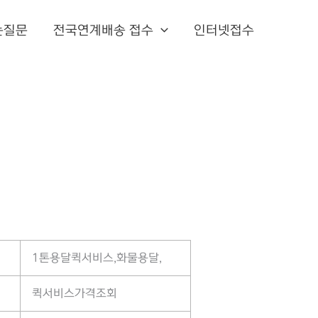
는질문
전국연계배송 접수
인터넷접수
1톤용달퀵서비스,화물용달,
퀵서비스가격조회