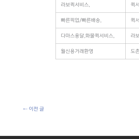
라보퀵서비스,
퀵
빠른픽업/빠른배송,
퀵
다마스용달,화물퀵서비스,
라보
월신용거래환영
도촌
←
이전 글