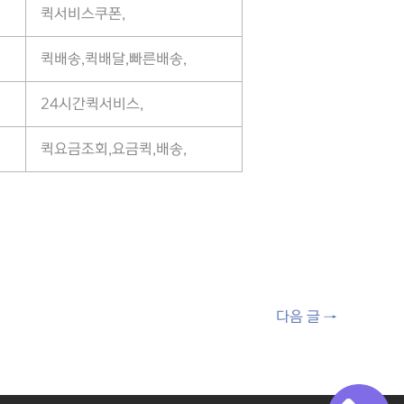
퀵서비스쿠폰,
퀵배송,퀵배달,빠른배송,
24시간퀵서비스,
퀵요금조회,요금퀵,배송,
다음 글
→