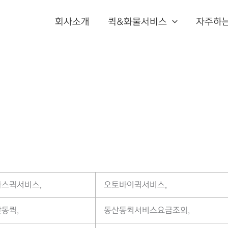
회사소개
퀵&화물서비스
자주하
스퀵서비스,
오토바이퀵서비스,
동퀵,
동산동퀵서비스요금조회,