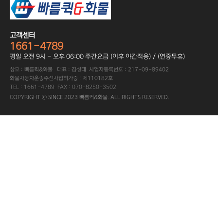
고객센터
1661-4789
평일 오전 9시 - 오후 06:00 주간요금 (이후 야간적용) / (연중무휴)
상호 : 빠름퀵&화물 대표 : 김성태 사업자등록번호 : 217-09-89402
화물자동차운송주선사업허가증 : 제110182호
TEL : 1661-4789 FAX : 070-8250-3502
COPYRIGHT ⓒ SINCE 2023 빠름퀵&화물. ALL RIGHTS RESERVED.