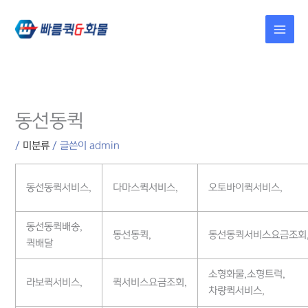
콘텐츠로
건너뛰기
동선동퀵
/
미분류
/ 글쓴이
admin
동선동퀵서비스,
다마스퀵서비스,
오토바이퀵서비스,
동선동퀵배송,
동선동퀵,
동선동퀵서비스요금조회
퀵배달
소형화물,소형트럭,
라보퀵서비스,
퀵서비스요금조회,
차량퀵서비스,