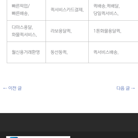
빠른픽업/
퀵배송,퀵배달,
퀵서비스카드결제,
빠른배송,
당일퀵서비스,
다마스용달,
라보용달퀵,
1톤화물용달퀵,
화물퀵서비스,
월신용거래환영
동선동퀵,
퀵서비스배송,
←
이전 글
다음 글
→