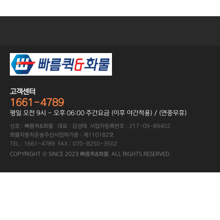
고객센터
1661-4789
평일 오전 9시 - 오후 06:00 주간요금 (이후 야간적용) / (연중무휴)
상호 : 빠름퀵&화물 대표 : 김성태 사업자등록번호 : 217-09-89402
화물자동차운송주선사업허가증 : 제110182호
TEL : 1661-4789 FAX : 070-8250-3502
COPYRIGHT ⓒ SINCE 2023 빠름퀵&화물. ALL RIGHTS RESERVED.