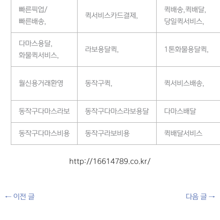
빠른픽업/
퀵배송,퀵배달,
퀵서비스카드결제,
빠른배송,
당일퀵서비스,
다마스용달,
라보용달퀵,
1톤화물용달퀵,
화물퀵서비스,
월신용거래환영
동작구퀵,
퀵서비스배송,
동작구다마스라보
동작구다마스라보용달
다마스배달
동작구다마스비용
동작구라보비용
퀵배달서비스
http://16614789.co.kr/
←
이전 글
다음 글
→