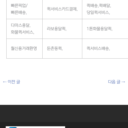
빠른픽업/
퀵배송,퀵배달,
퀵서비스카드결제,
빠른배송,
당일퀵서비스,
다마스용달,
라보용달퀵,
1톤화물용달퀵,
화물퀵서비스,
월신용거래환영
둔촌동퀵,
퀵서비스배송,
←
이전 글
다음 글
→