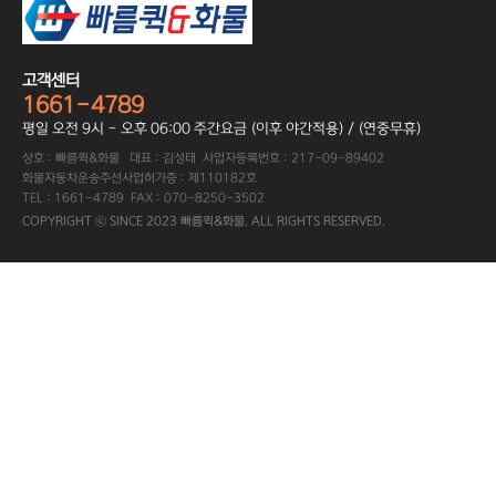
고객센터
1661-4789
평일 오전 9시 - 오후 06:00 주간요금 (이후 야간적용) / (연중무휴)
상호 : 빠름퀵&화물 대표 : 김성태 사업자등록번호 : 217-09-89402
화물자동차운송주선사업허가증 : 제110182호
TEL : 1661-4789 FAX : 070-8250-3502
COPYRIGHT ⓒ SINCE 2023 빠름퀵&화물. ALL RIGHTS RESERVED.