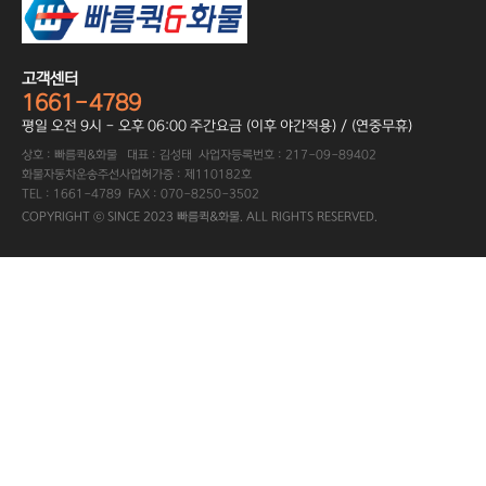
고객센터
1661-4789
평일 오전 9시 - 오후 06:00 주간요금 (이후 야간적용) / (연중무휴)
상호 : 빠름퀵&화물 대표 : 김성태 사업자등록번호 : 217-09-89402
화물자동차운송주선사업허가증 : 제110182호
TEL : 1661-4789 FAX : 070-8250-3502
COPYRIGHT ⓒ SINCE 2023 빠름퀵&화물. ALL RIGHTS RESERVED.