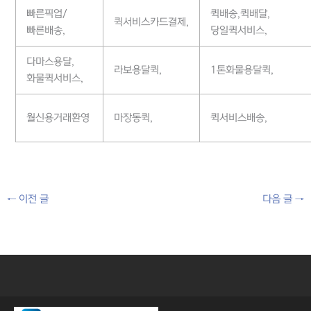
빠른픽업/
퀵배송,퀵배달,
퀵서비스카드결제,
빠른배송,
당일퀵서비스,
다마스용달,
라보용달퀵,
1톤화물용달퀵,
화물퀵서비스,
월신용거래환영
마장동퀵,
퀵서비스배송,
←
이전 글
다음 글
→