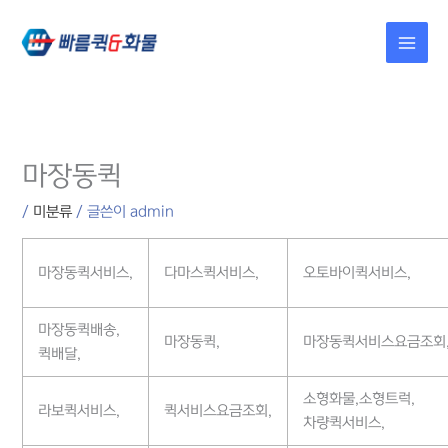
콘텐츠로
건너뛰기
마장동퀵
/
미분류
/ 글쓴이
admin
마장동퀵서비스,
다마스퀵서비스,
오토바이퀵서비스,
마장동퀵배송,
마장동퀵,
마장동퀵서비스요금조회
퀵배달,
소형화물,소형트럭,
라보퀵서비스,
퀵서비스요금조회,
차량퀵서비스,