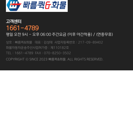
고객센터
1661-4789
평일 오전 9시 - 오후 06:00 주간요금 (이후 야간적용) / (연중무휴)
상호 : 빠름퀵&화물 대표 : 김성태 사업자등록번호 : 217-09-89402
화물자동차운송주선사업허가증 : 제110182호
TEL : 1661-4789 FAX : 070-8250-3502
COPYRIGHT ⓒ SINCE 2023 빠름퀵&화물. ALL RIGHTS RESERVED.