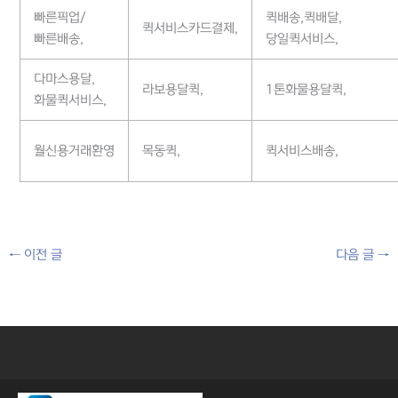
빠른픽업/
퀵배송,퀵배달,
퀵서비스카드결제,
빠른배송,
당일퀵서비스,
다마스용달,
라보용달퀵,
1톤화물용달퀵,
화물퀵서비스,
월신용거래환영
목동퀵,
퀵서비스배송,
←
이전 글
다음 글
→