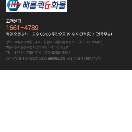
고객센터
1661-4789
평일 오전 9시 - 오후 06:00 주간요금 (이후 야간적용) / (연중무휴)
상호 : 빠름퀵&화물 대표 : 김성태 사업자등록번호 : 217-09-89402
화물자동차운송주선사업허가증 : 제110182호
TEL : 1661-4789 FAX : 070-8250-3502
COPYRIGHT ⓒ SINCE 2023 빠름퀵&화물. ALL RIGHTS RESERVED.