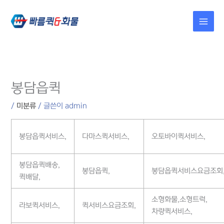
콘텐츠로
건너뛰기
봉담읍퀵
/
미분류
/ 글쓴이
admin
봉담읍퀵서비스,
다마스퀵서비스,
오토바이퀵서비스,
봉담읍퀵배송,
봉담읍퀵,
봉담읍퀵서비스요금조회
퀵배달,
소형화물,소형트럭,
라보퀵서비스,
퀵서비스요금조회,
차량퀵서비스,