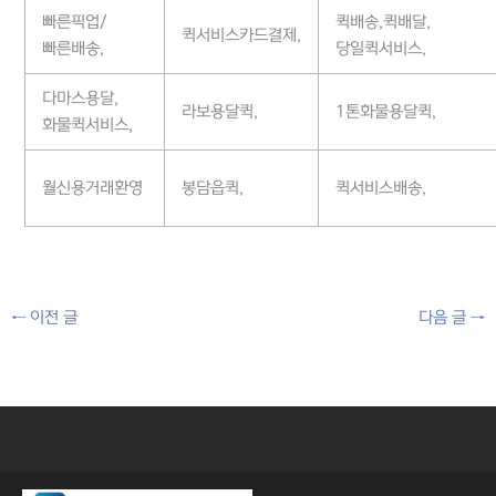
빠른픽업/
퀵배송,퀵배달,
퀵서비스카드결제,
빠른배송,
당일퀵서비스,
다마스용달,
라보용달퀵,
1톤화물용달퀵,
화물퀵서비스,
월신용거래환영
봉담읍퀵,
퀵서비스배송,
←
이전 글
다음 글
→