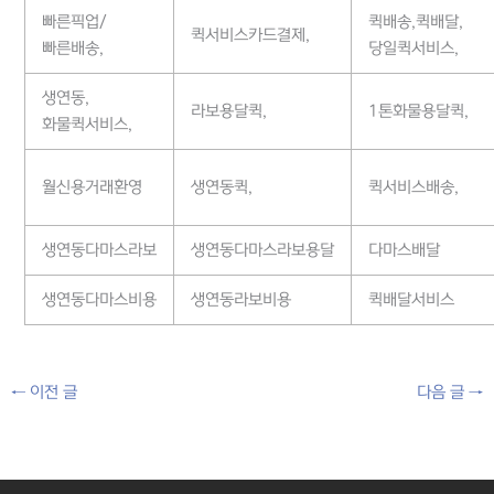
빠른픽업/
퀵배송,퀵배달,
퀵서비스카드결제,
빠른배송,
당일퀵서비스,
생연동,
라보용달퀵,
1톤화물용달퀵,
화물퀵서비스,
월신용거래환영
생연동퀵,
퀵서비스배송,
생연동다마스라보
생연동다마스라보용달
다마스배달
생연동다마스비용
생연동라보비용
퀵배달서비스
←
이전 글
다음 글
→