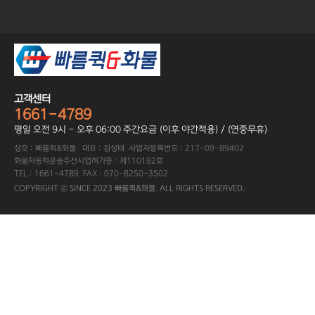
고객센터
1661-4789
평일 오전 9시 - 오후 06:00 주간요금 (이후 야간적용) / (연중무휴)
상호 : 빠름퀵&화물 대표 : 김성태 사업자등록번호 : 217-09-89402
화물자동차운송주선사업허가증 : 제110182호
TEL : 1661-4789 FAX : 070-8250-3502
COPYRIGHT ⓒ SINCE 2023 빠름퀵&화물. ALL RIGHTS RESERVED.