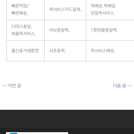
빠른픽업/
퀵배송,퀵배달,
퀵서비스카드결제,
빠른배송,
당일퀵서비스,
다마스용달,
라보용달퀵,
1톤화물용달퀵,
화물퀵서비스,
월신용거래환영
서초동퀵,
퀵서비스배송,
←
이전 글
다음 글
→