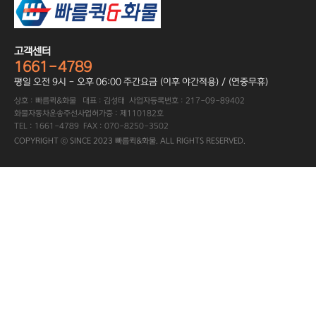
고객센터
1661-4789
평일 오전 9시 - 오후 06:00 주간요금 (이후 야간적용) / (연중무휴)
상호 : 빠름퀵&화물 대표 : 김성태 사업자등록번호 : 217-09-89402
화물자동차운송주선사업허가증 : 제110182호
TEL : 1661-4789 FAX : 070-8250-3502
COPYRIGHT ⓒ SINCE 2023 빠름퀵&화물. ALL RIGHTS RESERVED.