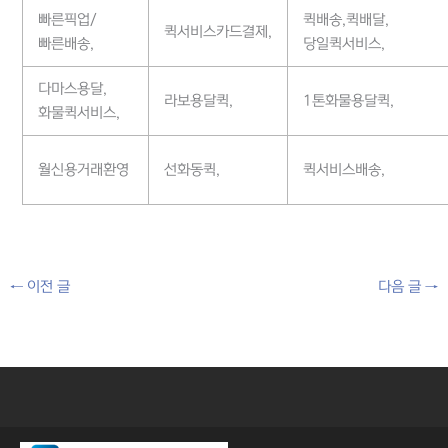
빠른픽업/
퀵배송,퀵배달,
퀵서비스카드결제,
빠른배송,
당일퀵서비스,
다마스용달,
라보용달퀵,
1톤화물용달퀵,
화물퀵서비스,
월신용거래환영
선화동퀵,
퀵서비스배송,
←
이전 글
다음 글
→