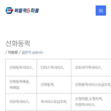
콘텐츠로
건너뛰기
선화동퀵
/
미분류
/ 글쓴이
admin
선화동퀵서비스,
다마스퀵서비스,
오토바이퀵서비스,
선화동퀵배송,
선화동퀵,
선화동퀵서비스요금조회
퀵배달,
소형화물,소형트럭,
라보퀵서비스,
퀵서비스요금조회,
차량퀵서비스,