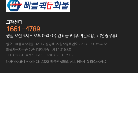
고객센터
1661-4789
평일 오전 9시 - 오후 06:00 주간요금 (이후 야간적용) / (연중무휴)
상호 : 빠름퀵&화물 대표 : 김성태 사업자등록번호 : 217-09-89402
화물자동차운송주선사업허가증 : 제110182호
TEL : 1661-4789 FAX : 070-8250-3502
COPYRIGHT ⓒ SINCE 2023 빠름퀵&화물. ALL RIGHTS RESERVED.