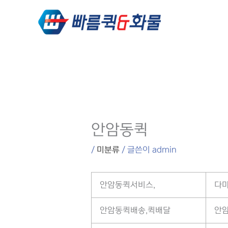
콘텐츠로
건너뛰기
안암동퀵
/
미분류
/ 글쓴이
admin
안암동퀵서비스,
다마
안암동퀵배송,퀵배달
안암