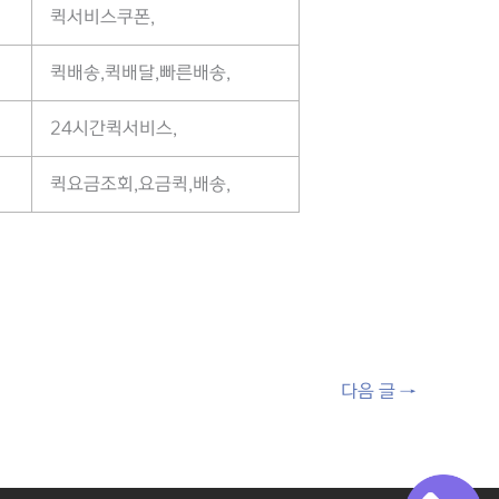
퀵서비스쿠폰,
퀵배송,퀵배달,빠른배송,
24시간퀵서비스,
퀵요금조회,요금퀵,배송,
다음 글
→