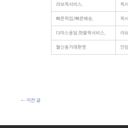
라보퀵서비스,
퀵
빠른픽업/빠른배송,
퀵
다마스용달,화물퀵서비스,
라보
월신용거래환영
안암
←
이전 글