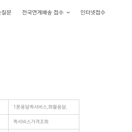
는질문
전국연계배송 접수
인터넷접수
1톤용달퀵서비스,화물용달,
퀵서비스가격조회