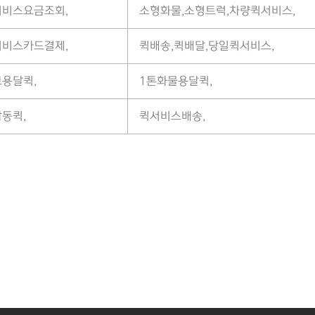
서비스요금조회,
소형화물,소형트럭,차량퀵서비스,
서비스카드결제,
퀵배송,퀵배달,당일퀵서비스,
용달퀵,
1톤화물용달퀵,
동퀵,
퀵서비스배송,