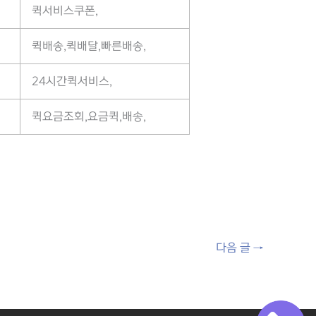
퀵서비스쿠폰,
퀵배송,퀵배달,빠른배송,
24시간퀵서비스,
퀵요금조회,요금퀵,배송,
다음 글
→