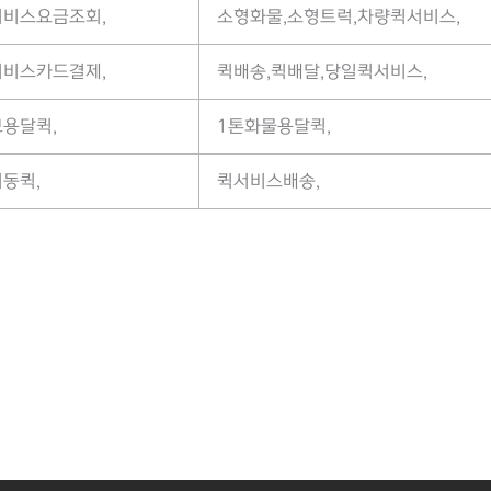
서비스요금조회,
소형화물,소형트럭,차량퀵서비스,
서비스카드결제,
퀵배송,퀵배달,당일퀵서비스,
용달퀵,
1톤화물용달퀵,
동퀵,
퀵서비스배송,