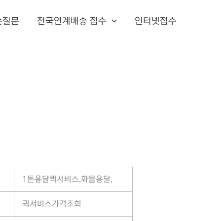
는질문
전국연계배송 접수
인터넷접수
1톤용달퀵서비스,화물용달,
퀵서비스가격조회