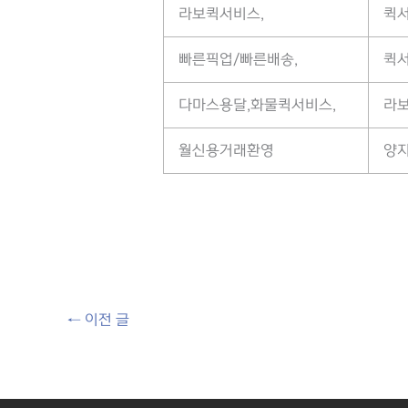
라보퀵서비스,
퀵
빠른픽업/빠른배송,
퀵
다마스용달,화물퀵서비스,
라보
월신용거래환영
양지
←
이전 글