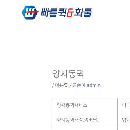
콘텐츠로
건너뛰기
양지동퀵
/
미분류
/ 글쓴이
admin
양지동퀵서비스,
다마
양지동퀵배송,퀵배달,
양지