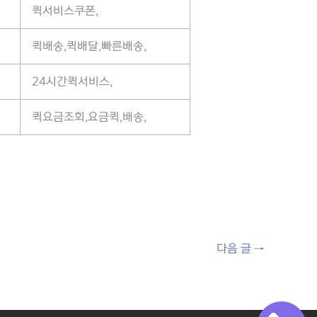
퀵서비스쿠폰,
퀵배송,퀵배달,빠른배송,
24시간퀵서비스,
퀵요금조회,요금퀵,배송,
다음 글
→