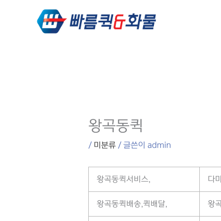
콘텐츠로
건너뛰기
왕곡동퀵
/
미분류
/ 글쓴이
admin
왕곡동퀵서비스,
다마
왕곡동퀵배송,퀵배달,
왕곡