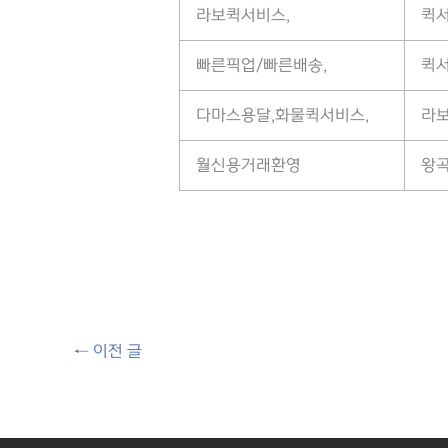
라보퀵서비스,
퀵
빠른픽업/빠른배송,
퀵
다마스용달,화물퀵서비스,
라보
월신용거래환영
왕곡
←
이전 글