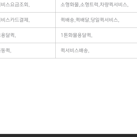
서비스요금조회,
소형화물,소형트럭,차량퀵서비스,
서비스카드결제,
퀵배송,퀵배달,당일퀵서비스,
용달퀵,
1톤화물용달퀵,
동퀵,
퀵서비스배송,