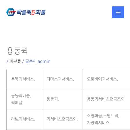
콘텐츠로
건너뛰기
용동퀵
/
미분류
/ 글쓴이
admin
용동퀵서비스,
다마스퀵서비스,
오토바이퀵서비스,
용동퀵배송,
용동퀵,
용동퀵서비스요금조회,
퀵배달,
소형화물,소형트럭,
라보퀵서비스,
퀵서비스요금조회,
차량퀵서비스,