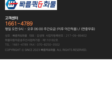
고객센터
1661-4789
평일 오전 9시 - 오후 06:00 주간요금 (이후 야간적용) / (연중무휴)
상호 : 빠름퀵&화물 대표 : 김성태 사업자등록번호 : 217-09-89402
화물자동차운송주선사업허가증 : 제110182호
TEL : 1661-4789 FAX : 070-8250-3502
COPYRIGHT ⓒ SINCE 2023 빠름퀵&화물. ALL RIGHTS RESERVED.