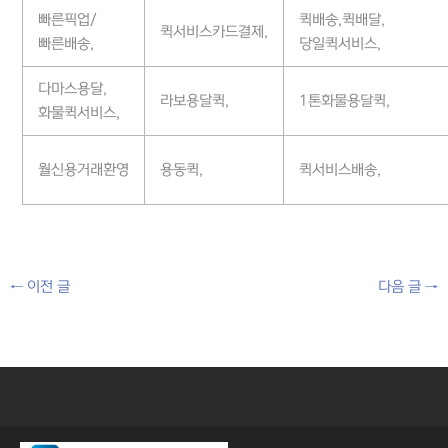
빠른픽업/
퀵배송,퀵배달,
퀵서비스카드결제,
빠른배송,
당일퀵서비스,
다마스용달,
라보용달퀵,
1톤화물용달퀵,
화물퀵서비스,
월신용거래환영
용동퀵,
퀵서비스배송,
←
이전 글
다음 글
→