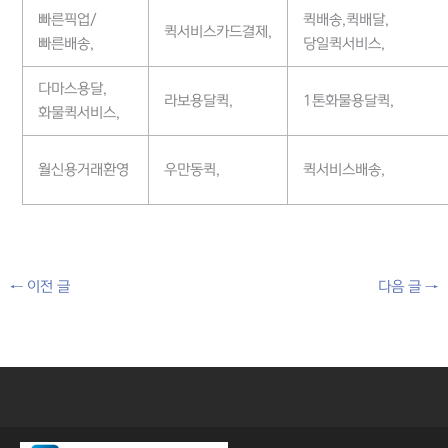
빠른픽업/
퀵배송,퀵배달,
퀵서비스카드결제,
빠른배송,
당일퀵서비스,
다마스용달,
라보용달퀵,
1톤화물용달퀵,
화물퀵서비스,
월신용거래환영
우만동퀵,
퀵서비스배송,
←
이전 글
다음 글
→