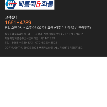
고객센터
1661-4789
평일 오전 9시 - 오후 06:00 주간요금 (이후 야간적용) / (연중무휴)
상호 : 빠름퀵&화물 대표 : 김성태 사업자등록번호 : 217-09-89402
화물자동차운송주선사업허가증 : 제110182호
TEL : 1661-4789 FAX : 070-8250-3502
COPYRIGHT ⓒ SINCE 2023 빠름퀵&화물. ALL RIGHTS RESERVED.