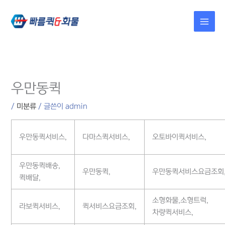
콘텐츠로
건너뛰기
우만동퀵
/
미분류
/ 글쓴이
admin
우만동퀵서비스,
다마스퀵서비스,
오토바이퀵서비스,
우만동퀵배송,
우만동퀵,
우만동퀵서비스요금조회
퀵배달,
소형화물,소형트럭,
라보퀵서비스,
퀵서비스요금조회,
차량퀵서비스,