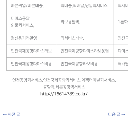
빠른픽업/빠른배송,
퀵배송,퀵배달,당일퀵서비스,
퀵서
다마스용달,
라보용달퀵,
1톤화
화물퀵서비스,
월신용거래환영
퀵서비스배송,
인천국
인천국제공항다마스라보
인천국제공항다마스라보용달
다마
인천국제공항다마스비용
인천국제공항라보비용
퀵배
인천공항퀵서비스,인천국제공항퀵서비스,여객터미널퀵서비스,
공항퀵,빠른공항퀵서비스
http://16614789.co.kr/
←
이전 글
다음 글
→