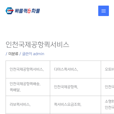
콘텐츠로
건너뛰기
인천국제공항퀵서비스
/
미분류
/ 글쓴이
admin
인천국제공항퀵서비스,
다마스퀵서비스,
오토
인천국제공항퀵배송,
인천국제공항퀵,
인천
퀵배달,
소형화
라보퀵서비스,
퀵서비스요금조회,
인천