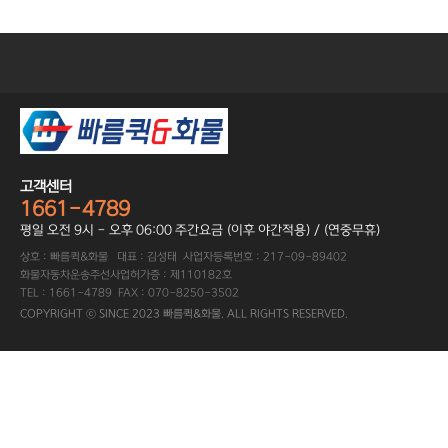
고객센터
1661-4789
평일 오전 9시 - 오후 06:00 주간요금 (이후 야간적용) / (연중무휴)
상호 : 빠름퀵&화물 대표 : 김성태 사업자등록번호 : 217-09-89402
화물자동차운송주선사업허가증 : 제110182호
TEL : 1661-4789 FAX : 070-8250-3502
COPYRIGHT ⓒ SINCE 2023 빠름퀵&화물. ALL RIGHTS RESERVED.