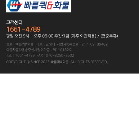
고객센터
1661-4789
평일 오전 9시 - 오후 06:00 주간요금 (이후 야간적용) / (연중무휴)
상호 : 빠름퀵&화물 대표 : 김성태 사업자등록번호 : 217-09-89402
화물자동차운송주선사업허가증 : 제110182호
TEL : 1661-4789 FAX : 070-8250-3502
COPYRIGHT ⓒ SINCE 2023 빠름퀵&화물. ALL RIGHTS RESERVED.