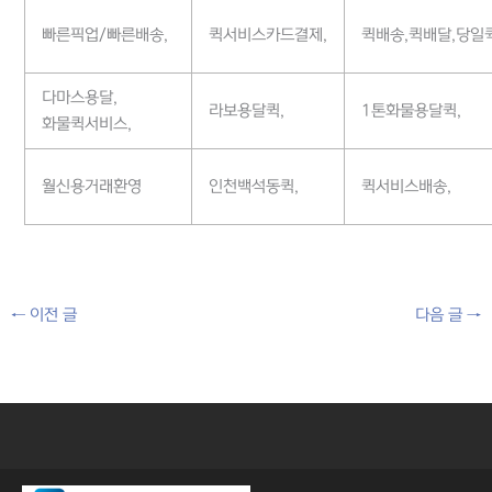
빠른픽업/빠른배송,
퀵서비스카드결제,
퀵배송,퀵배달,당일
다마스용달,
라보용달퀵,
1톤화물용달퀵,
화물퀵서비스,
월신용거래환영
인천백석동퀵,
퀵서비스배송,
←
이전 글
다음 글
→