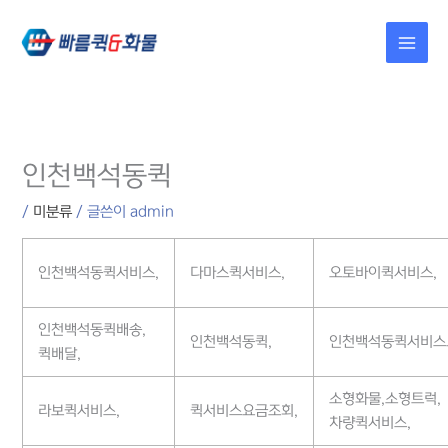
콘텐츠로
건너뛰기
인천백석동퀵
/
미분류
/ 글쓴이
admin
인천백석동퀵서비스,
다마스퀵서비스,
오토바이퀵서비스,
인천백석동퀵배송,
인천백석동퀵,
인천백석동퀵서비스
퀵배달,
소형화물,소형트럭,
라보퀵서비스,
퀵서비스요금조회,
차량퀵서비스,