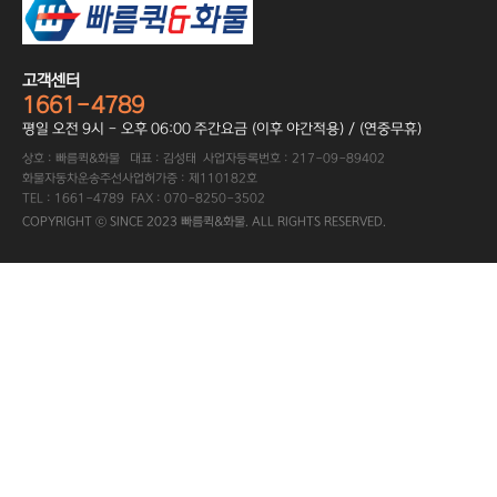
고객센터
1661-4789
평일 오전 9시 - 오후 06:00 주간요금 (이후 야간적용) / (연중무휴)
상호 : 빠름퀵&화물 대표 : 김성태 사업자등록번호 : 217-09-89402
화물자동차운송주선사업허가증 : 제110182호
TEL : 1661-4789 FAX : 070-8250-3502
COPYRIGHT ⓒ SINCE 2023 빠름퀵&화물. ALL RIGHTS RESERVED.