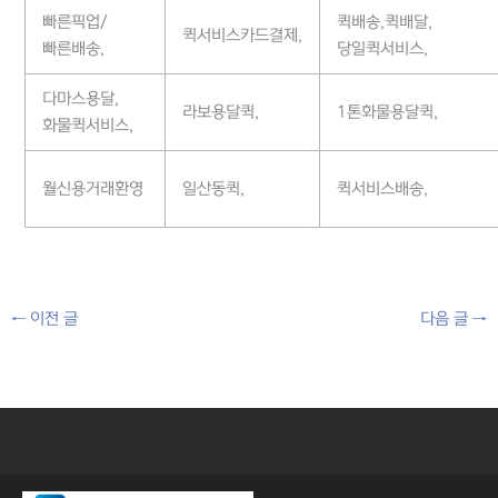
빠른픽업/
퀵배송,퀵배달,
퀵서비스카드결제,
빠른배송,
당일퀵서비스,
다마스용달,
라보용달퀵,
1톤화물용달퀵,
화물퀵서비스,
월신용거래환영
일산동퀵,
퀵서비스배송,
←
이전 글
다음 글
→