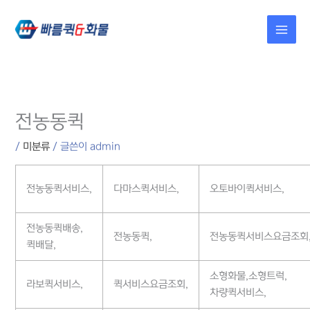
콘텐츠로
건너뛰기
전농동퀵
/
미분류
/ 글쓴이
admin
전농동퀵서비스,
다마스퀵서비스,
오토바이퀵서비스,
전농동퀵배송,
전농동퀵,
전농동퀵서비스요금조회
퀵배달,
소형화물,소형트럭,
라보퀵서비스,
퀵서비스요금조회,
차량퀵서비스,