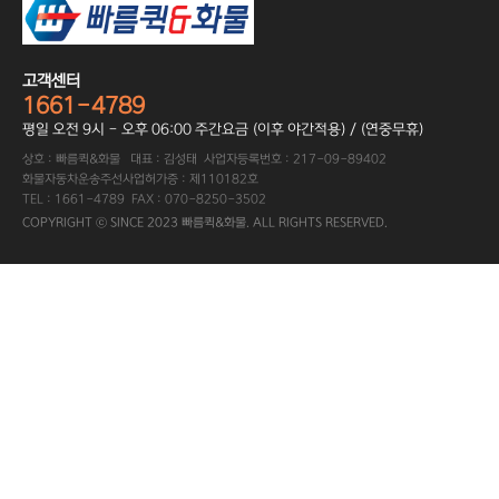
고객센터
1661-4789
평일 오전 9시 - 오후 06:00 주간요금 (이후 야간적용) / (연중무휴)
상호 : 빠름퀵&화물 대표 : 김성태 사업자등록번호 : 217-09-89402
화물자동차운송주선사업허가증 : 제110182호
TEL : 1661-4789 FAX : 070-8250-3502
COPYRIGHT ⓒ SINCE 2023 빠름퀵&화물. ALL RIGHTS RESERVED.