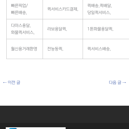
빠른픽업/
퀵배송,퀵배달,
퀵서비스카드결제,
빠른배송,
당일퀵서비스,
다마스용달,
라보용달퀵,
1톤화물용달퀵,
화물퀵서비스,
월신용거래환영
전농동퀵,
퀵서비스배송,
←
이전 글
다음 글
→