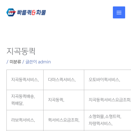
콘텐츠로
건너뛰기
지곡동퀵
/
미분류
/ 글쓴이
admin
지곡동퀵서비스,
다마스퀵서비스,
오토바이퀵서비스,
지곡동퀵배송,
지곡동퀵,
지곡동퀵서비스요금조회
퀵배달,
소형화물,소형트럭,
라보퀵서비스,
퀵서비스요금조회,
차량퀵서비스,