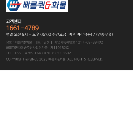
고객센터
1661-4789
평일 오전 9시 - 오후 06:00 주간요금 (이후 야간적용) / (연중무휴)
상호 : 빠름퀵&화물 대표 : 김성태 사업자등록번호 : 217-09-89402
화물자동차운송주선사업허가증 : 제110182호
TEL : 1661-4789 FAX : 070-8250-3502
COPYRIGHT ⓒ SINCE 2023 빠름퀵&화물. ALL RIGHTS RESERVED.