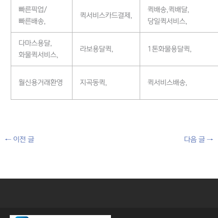
빠른픽업/
퀵배송,퀵배달,
퀵서비스카드결제,
빠른배송,
당일퀵서비스,
다마스용달,
라보용달퀵,
1톤화물용달퀵,
화물퀵서비스,
월신용거래환영
지곡동퀵,
퀵서비스배송,
←
이전 글
다음 글
→