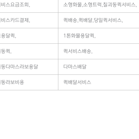
서비스요금조회,
소형화물,소형트럭,칠괴동퀵서비스,
서비스카드결제,
퀵배송,퀵배달,당일퀵서비스,
용달퀵,
1톤화물용달퀵,
동퀵,
퀵서비스배송,
괴동다마스라보용달
다마스배달
괴동라보비용
퀵배달서비스