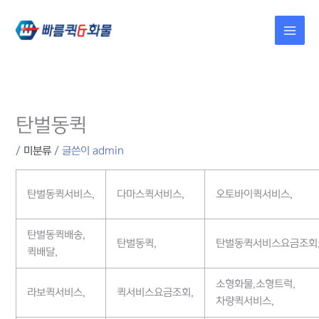
콘텐츠로
건너뛰기
탄벌동퀵
/
미분류
/ 글쓴이
admin
탄벌동퀵서비스,
다마스퀵서비스,
오토바이퀵서비스,
탄벌동퀵배송,
탄벌동퀵,
탄벌동퀵서비스요금조회
퀵배달,
소형화물,소형트럭,
라보퀵서비스,
퀵서비스요금조회,
차량퀵서비스,