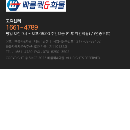
고객센터
1661-4789
평일 오전 9시 - 오후 06:00 주간요금 (이후 야간적용) / (연중무휴)
상호 : 빠름퀵&화물 대표 : 김성태 사업자등록번호 : 217-09-89402
화물자동차운송주선사업허가증 : 제110182호
TEL : 1661-4789 FAX : 070-8250-3502
COPYRIGHT ⓒ SINCE 2023 빠름퀵&화물. ALL RIGHTS RESERVED.