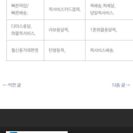
빠른픽업/
퀵배송,퀵배달,
퀵서비스카드결제,
빠른배송,
당일퀵서비스,
다마스용달,
라보용달퀵,
1톤화물용달퀵,
화물퀵서비스,
월신용거래환영
탄벌동퀵,
퀵서비스배송,
←
이전 글
다음 글
→