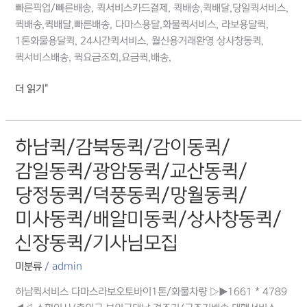
빠른픽업/빠른배송, 퀵서비스카드결제, 퀵배송,퀵배달,당일퀵서비스,
퀵배송,퀵배달,빠른배송, 다마스용달,화물퀵서비스, 라보용달퀵,
1톤화물용달퀵, 24시간퀵서비스, 월신용거래환영 상사창동퀵,
퀵서비스배송, 퀵요금조회,요금퀵,배송,
더 읽기"
하남퀵/감북동퀵/감이동퀵/
하남퀵/
감북동퀵/
감일동퀵/광암동퀵/교산동퀵/
감이동퀵/
당정동퀵/덕풍동퀵/망월동퀵/
감일동퀵/
광암동퀵/
미사동퀵/배알미동퀵/상사창동퀵/
교산동퀵/
신장동퀵/기사님모집
당정동퀵/
덕풍동퀵/
미분류
/
admin
망월동퀵/
미사동퀵/
하남퀵서비스 다마스라보오토바이1톤/화물차량 ▷▶1661 * 4789