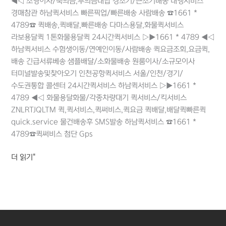
배알미동퀵/
◀◁ 소형이사/축의금,부의금대납 경조기/근조기배송 대행서비스
상사창동퀵/
경매참관 하남퀵서비스 빠른픽업/빠른배송 사람배송 ☎1661 *
신장동퀵/
4789☎ 퀵배송,퀵배달,빠른배송 다마스용달,화물퀵서비스
기사님모집
라보용달퀵 1톤화물용달퀵 24시간퀵서비스 ▷▶1661 * 4789 ◀◁
하남퀵서비스 수험생이동/연예인이동/사람배송 퀵요금조회,요금퀵,
배송 긴급서류베송 샘플배달/소화물배송 원룸이사/소규모이사
터미널발송및찾아오기 인천공항퀵서비스 서울/인천/경기/
수도권통합 콜센터 24시간퀵서비스 하남퀵서비스 ▷▶1661 *
4789 ◀◁ 화물용달화물/각종차량대기 퀵서비스/킥서비스
ZNLRTJQLTM 퀵,퀵서비스,퀵써비스,퀵요금 퀵배달,배달퀵빠른퀵
quick.service 물건배송후 SMS발송 하남퀵서비스 ☎1661 *
4789☎퀵써비스 첨단 Gps
더 읽기"