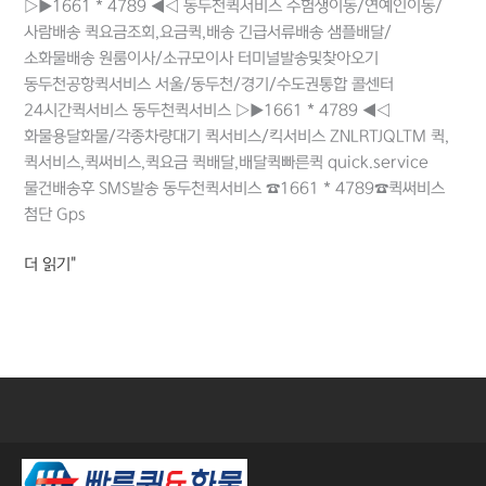
▷▶1661 * 4789 ◀◁ 동두천퀵서비스 수험생이동/연예인이동/
사람배송 퀵요금조회,요금퀵,배송 긴급서류배송 샘플배달/
소화물배송 원룸이사/소규모이사 터미널발송및찾아오기
동두천공항퀵서비스 서울/동두천/경기/수도권통합 콜센터
24시간퀵서비스 동두천퀵서비스 ▷▶1661 * 4789 ◀◁
화물용달화물/각종차량대기 퀵서비스/킥서비스 ZNLRTJQLTM 퀵,
퀵서비스,퀵써비스,퀵요금 퀵배달,배달퀵빠른퀵 quick.service
물건배송후 SMS발송 동두천퀵서비스 ☎1661 * 4789☎퀵써비스
첨단 Gps
더 읽기"