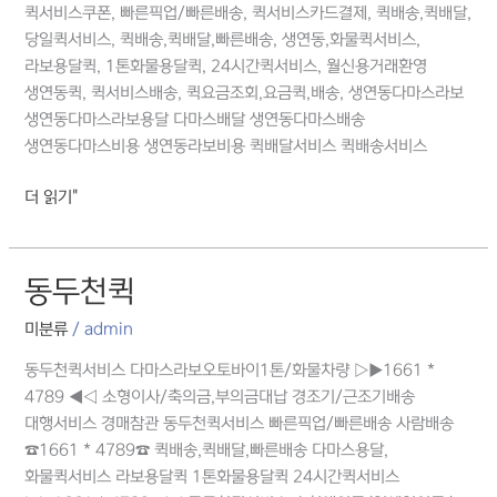
퀵서비스쿠폰, 빠른픽업/빠른배송, 퀵서비스카드결제, 퀵배송,퀵배달,
당일퀵서비스, 퀵배송,퀵배달,빠른배송, 생연동,화물퀵서비스,
라보용달퀵, 1톤화물용달퀵, 24시간퀵서비스, 월신용거래환영
생연동퀵, 퀵서비스배송, 퀵요금조회,요금퀵,배송, 생연동다마스라보
생연동다마스라보용달 다마스배달 생연동다마스배송
생연동다마스비용 생연동라보비용 퀵배달서비스 퀵배송서비스
더 읽기"
동두천퀵
동두천퀵
미분류
/
admin
동두천퀵서비스 다마스라보오토바이1톤/화물차량 ▷▶1661 *
4789 ◀◁ 소형이사/축의금,부의금대납 경조기/근조기배송
대행서비스 경매참관 동두천퀵서비스 빠른픽업/빠른배송 사람배송
☎1661 * 4789☎ 퀵배송,퀵배달,빠른배송 다마스용달,
화물퀵서비스 라보용달퀵 1톤화물용달퀵 24시간퀵서비스